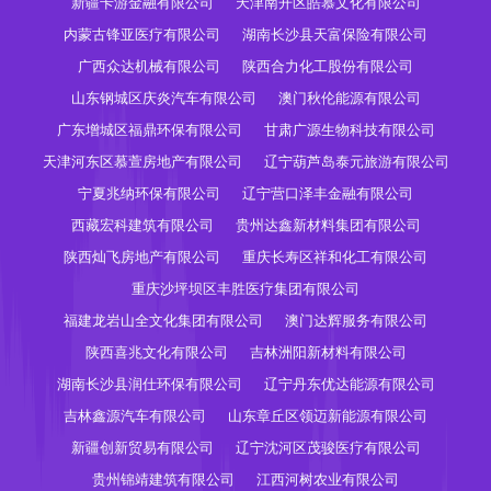
新疆卡游金融有限公司
天津南开区皓慕文化有限公司
内蒙古锋亚医疗有限公司
湖南长沙县天富保险有限公司
广西众达机械有限公司
陕西合力化工股份有限公司
山东钢城区庆炎汽车有限公司
澳门秋伦能源有限公司
广东增城区福鼎环保有限公司
甘肃广源生物科技有限公司
天津河东区慕萱房地产有限公司
辽宁葫芦岛泰元旅游有限公司
宁夏兆纳环保有限公司
辽宁营口泽丰金融有限公司
西藏宏科建筑有限公司
贵州达鑫新材料集团有限公司
陕西灿飞房地产有限公司
重庆长寿区祥和化工有限公司
重庆沙坪坝区丰胜医疗集团有限公司
福建龙岩山全文化集团有限公司
澳门达辉服务有限公司
陕西喜兆文化有限公司
吉林洲阳新材料有限公司
湖南长沙县润仕环保有限公司
辽宁丹东优达能源有限公司
吉林鑫源汽车有限公司
山东章丘区领迈新能源有限公司
新疆创新贸易有限公司
辽宁沈河区茂骏医疗有限公司
贵州锦靖建筑有限公司
江西河树农业有限公司