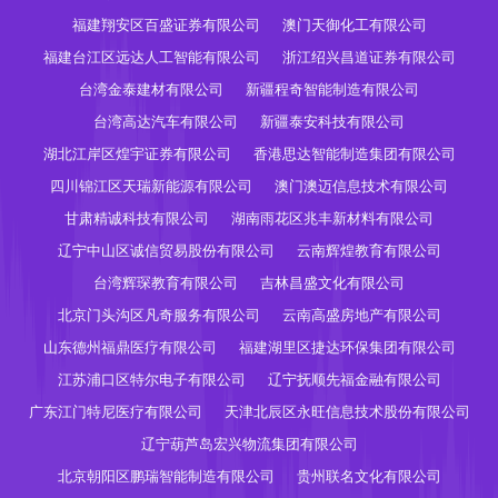
福建翔安区百盛证券有限公司
澳门天御化工有限公司
福建台江区远达人工智能有限公司
浙江绍兴昌道证券有限公司
台湾金泰建材有限公司
新疆程奇智能制造有限公司
台湾高达汽车有限公司
新疆泰安科技有限公司
湖北江岸区煌宇证券有限公司
香港思达智能制造集团有限公司
四川锦江区天瑞新能源有限公司
澳门澳迈信息技术有限公司
甘肃精诚科技有限公司
湖南雨花区兆丰新材料有限公司
辽宁中山区诚信贸易股份有限公司
云南辉煌教育有限公司
台湾辉琛教育有限公司
吉林昌盛文化有限公司
北京门头沟区凡奇服务有限公司
云南高盛房地产有限公司
山东德州福鼎医疗有限公司
福建湖里区捷达环保集团有限公司
江苏浦口区特尔电子有限公司
辽宁抚顺先福金融有限公司
广东江门特尼医疗有限公司
天津北辰区永旺信息技术股份有限公司
辽宁葫芦岛宏兴物流集团有限公司
北京朝阳区鹏瑞智能制造有限公司
贵州联名文化有限公司