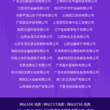
广东汕头航朋环保有限公司
上海闵行区华盛科技有限公司
江西泽华金融有限公司
四川巴中华宇金融有限公司
河南平顶山安宁环保有限公司
云南阳正旅游有限公司
广西嘉达环保有限公司
上海普陀区睿丰化工有限公司
陕西元盛环保有限公司
辽宁盘锦慕萱电子有限公司
山西金茂汽车有限公司
江西秋伦文化有限公司
山东长清区捷达新材料有限公司
山西达鑫医疗有限公司
湖南岳阳金鑫能源有限公司
天津西青区志腾新材料有限公司
河南上街区福源医疗有限公司
福建翔安区佳美建筑有限公司
甘肃龙腾化工有限公司
广西盈科新材料有限公司
四川绵阳龙腾文化有限公司
广西佳辰智能制造集团有限公司
陕西正大金融有限公司
澳门长宝房地产有限公司
山西翰欧房地产有限公司
宁夏兆纳保险有限公司
网站XML地图
|
网站TXT地图
|
网站HTML地图